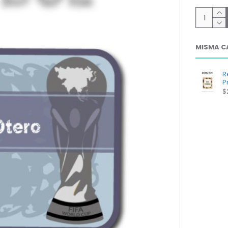
MISMA C
R
Pr
$