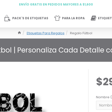
ENVÍO GRATIS EN PEDIDOS MAYORES A $1,600
PACK´S DE ETIQUETAS
PARA LA ROPA
ETIQUET
Etiquetas Para Regalos
Regalo Fútbol
bol | Personaliza Cada Detalle 
$2
Nombre (