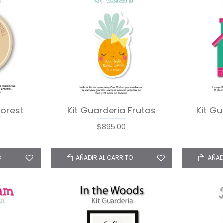
Forest
Kit Guarderia Frutas
Kit G
$895.00
O
AÑADIR AL CARRITO
AÑAD