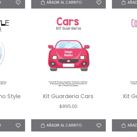
O
AÑADIR AL CARRITO
AÑAD
ho Style
Kit Guarderia Cars
Kit 
$895.00
O
AÑADIR AL CARRITO
AÑAD