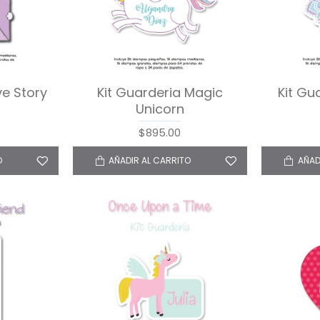
ve Story
Kit Guarderia Magic
Kit Gu
Unicorn
$895.00
O
AÑADIR AL CARRITO
AÑAD