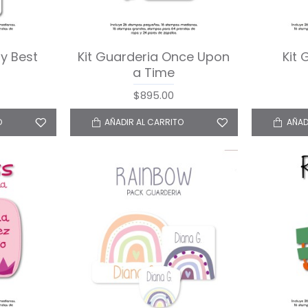
My Best
Kit Guarderia Once Upon
Kit 
a Time
$895.00
O
AÑADIR AL CARRITO
AÑAD