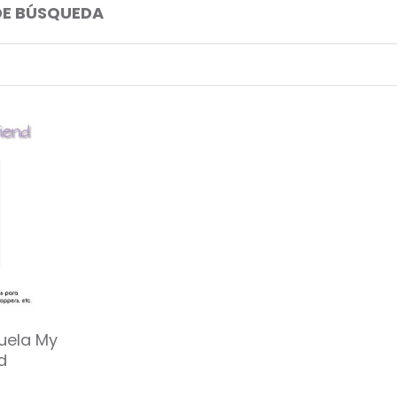
DE BÚSQUEDA
uela My
d