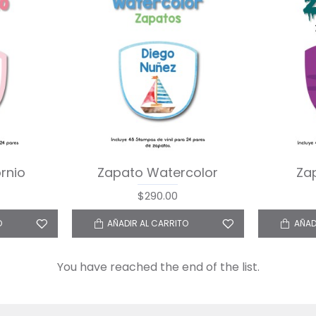
rnio
Zapato Watercolor
Za
$290.00
O
AÑADIR AL CARRITO
AÑAD
You have reached the end of the list.