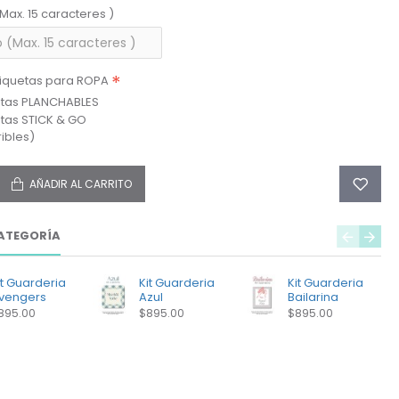
(Max. 15 caracteres )
tiquetas para ROPA
etas PLANCHABLES
etas STICK & GO
ibles)
AÑADIR AL CARRITO
ATEGORÍA
it Guarderia
Kit Guarderia
Kit Guarderia
vengers
Azul
Bailarina
895.00
$895.00
$895.00