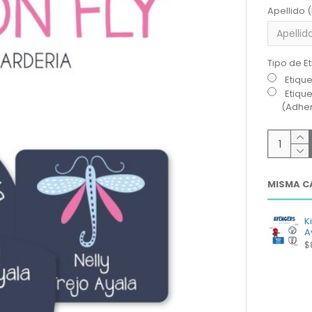
Apellido 
Tipo de E
Etiqu
Etiqu
(Adher
MISMA C
K
A
$