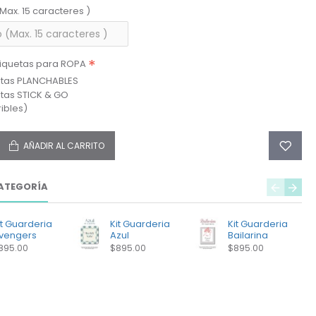
(Max. 15 caracteres )
tiquetas para ROPA
etas PLANCHABLES
etas STICK & GO
ibles)
AÑADIR AL CARRITO
ATEGORÍA
it Guarderia
Kit Guarderia
Kit Guarderia
vengers
Azul
Bailarina
895.00
$895.00
$895.00