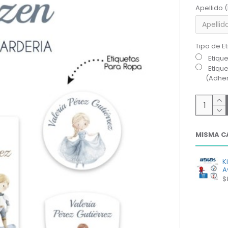
Apellido 
Tipo de E
Etiqu
Etiqu
(Adher
MISMA C
K
A
$