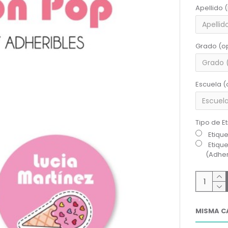
Apellido 
Grado (o
Escuela (
Tipo de E
Etiqu
Etiqu
(Adher
MISMA C