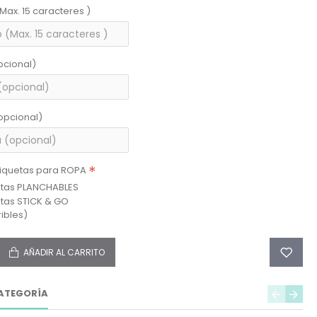
(Max. 15 caracteres )
pcional)
opcional)
tiquetas para ROPA
etas PLANCHABLES
etas STICK & GO
ibles)
AÑADIR AL CARRITO
ATEGORÍA