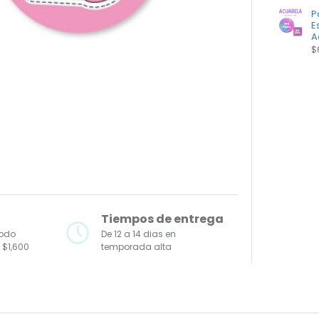
P
E
A
$
Tiempos de entrega
todo
De 12 a 14 dias en
 $1,600
temporada alta