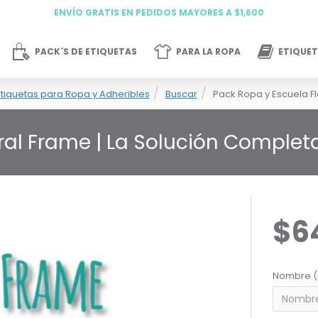
ENVÍO GRATIS EN PEDIDOS MAYORES A $1,600
PACK´S DE ETIQUETAS
PARA LA ROPA
ETIQUET
tiquetas para Ropa y Adheribles
Buscar
Pack Ropa y Escuela F
oral Frame | La Solución Comple
$6
Nombre (