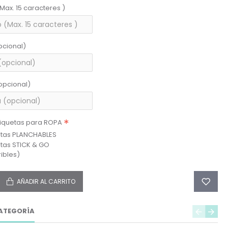
(Max. 15 caracteres )
pcional)
opcional)
tiquetas para ROPA
etas PLANCHABLES
etas STICK & GO
ibles)
AÑADIR AL CARRITO
ATEGORÍA