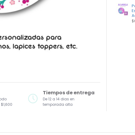
P
E
A
$
Tiempos de entrega
todo
De 12 a 14 dias en
 $1,600
temporada alta