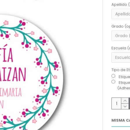
Apellido 
Grado (o
Escuela (
Tipo de E
Etiqu
Etiqu
(Adher
MISMA C