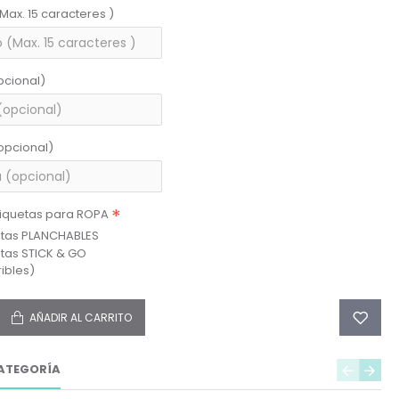
(Max. 15 caracteres )
pcional)
opcional)
tiquetas para ROPA
etas PLANCHABLES
etas STICK & GO
ibles)
AÑADIR AL CARRITO
ATEGORÍA