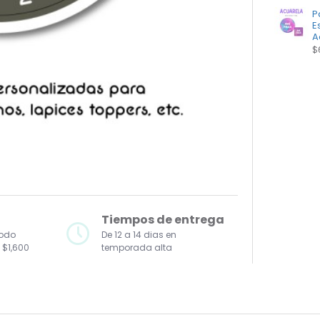
P
E
A
$
Tiempos de entrega
todo
De 12 a 14 dias en
 $1,600
temporada alta