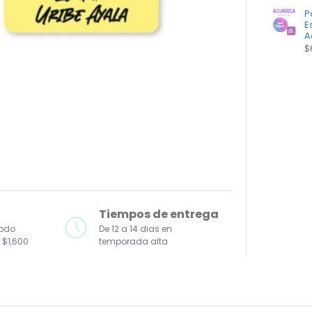
P
E
A
$
Tiempos de entrega
todo
De 12 a 14 dias en
 $1,600
temporada alta