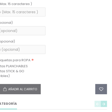
(Max. 15 caracteres )
pcional)
opcional)
tiquetas para ROPA
etas PLANCHABLES
etas STICK & GO
ibles)
AÑADIR AL CARRITO
ATEGORÍA