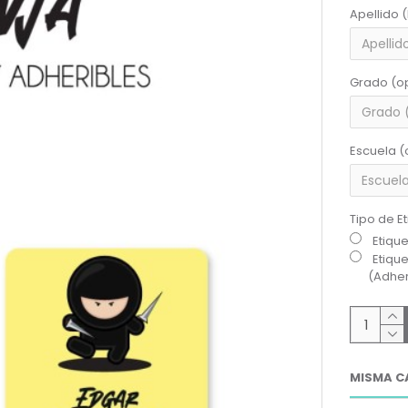
Apellido 
Grado (o
Escuela (
Tipo de E
Etiqu
Etiqu
(Adher
MISMA C