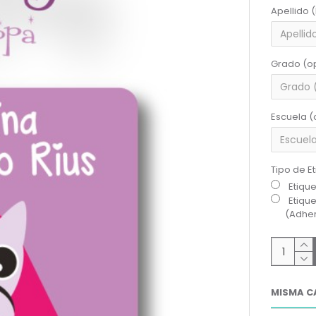
Apellido 
Grado (o
Escuela (
Tipo de E
Etiqu
Etiqu
(Adher
MISMA C