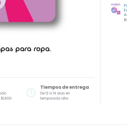
P
E
A
$
Tiempos de entrega
todo
De 12 a 14 dias en
 $1,600
temporada alta