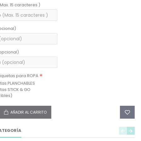
(Max. 15 caracteres )
pcional)
opcional)
tiquetas para ROPA
etas PLANCHABLES
etas STICK & GO
ibles)
AÑADIR AL CARRITO
ATEGORÍA