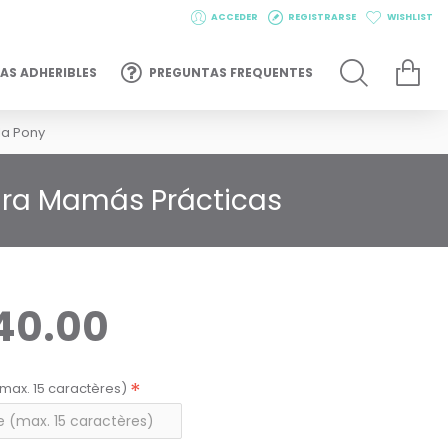
ACCEDER
REGISTRARSE
WISHLIST
AS ADHERIBLES
PREGUNTAS FREQUENTES
la Pony
ara Mamás Prácticas
40.00
max. 15 caractères)