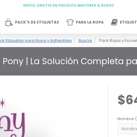
ENVÍO GRATIS EN PEDIDOS MAYORES A $1,600
PACK´S DE ETIQUETAS
PARA LA ROPA
ETIQUET
ck Etiquetas para Ropa y Adheribles
Buscar
Pack Ropa y Escue
a Pony | La Solución Completa p
$6
Nombre (