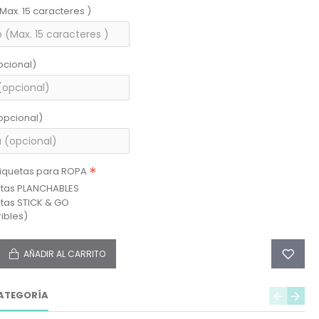
(Max. 15 caracteres )
pcional)
opcional)
tiquetas para ROPA
etas PLANCHABLES
etas STICK & GO
ibles)
AÑADIR AL CARRITO
ATEGORÍA