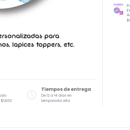
P
E
A
$
Tiempos de entrega
todo
De 12 a 14 dias en
 $1,600
temporada alta