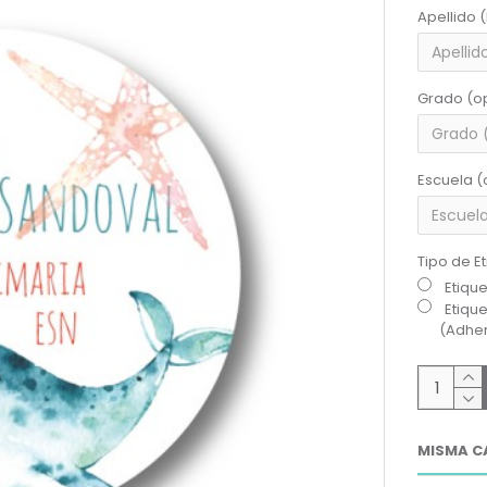
Apellido 
Grado (o
Escuela (
Tipo de E
Etiqu
Etiqu
(Adher
MISMA C