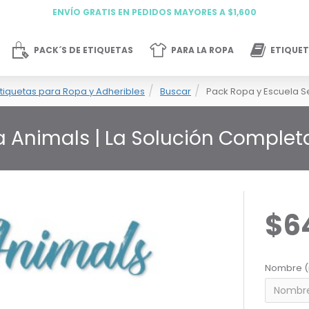
ENVÍO GRATIS EN PEDIDOS MAYORES A $1,600
PACK´S DE ETIQUETAS
PARA LA ROPA
ETIQUET
tiquetas para Ropa y Adheribles
Buscar
Pack Ropa y Escuela S
a Animals | La Solución Comple
$6
Nombre (