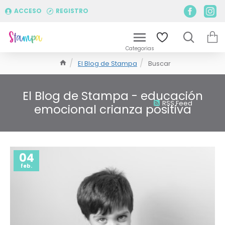
ACCESO
REGISTRO
El Blog de Stampa
Buscar
El Blog de Stampa - educación
RSS Feed
emocional crianza positiva
04
feb.