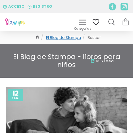
ACCESO
REGISTRO
El Blog de Stampa
Buscar
El Blog de Stampa - libros para
RSS Feed
niños
12
feb.