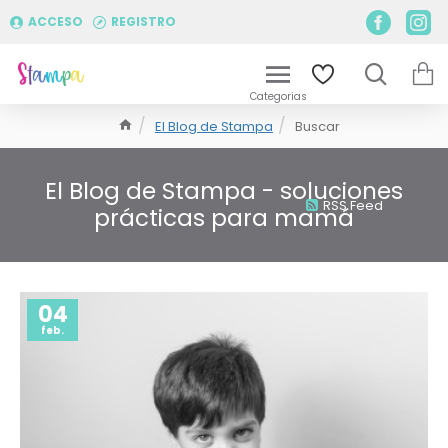
ACCESO
REGISTRO
El Blog de Stampa
Buscar
El Blog de Stampa - soluciones
RSS Feed
prácticas para mamá
04
feb.