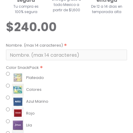
segura
entrega
todo Mexico a
Tu compra es
De 12 a 14 dias en
partir de $1,600
100% segura
temporada alta
$240.00
Nombre. (max 14 caracteres)
Color SnackPack
Plateado
Colores
Azul Marino
Rojo
Lila