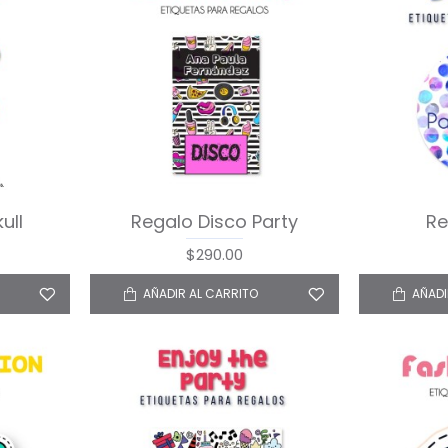
ull
Regalo Disco Party
Re
$290.00
AÑADIR AL CARRITO
AÑADI