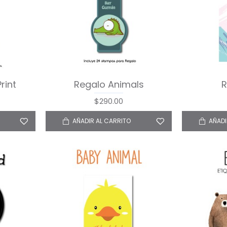
rint
Regalo Animals
R
$290.00
AÑADIR AL CARRITO
AÑADI