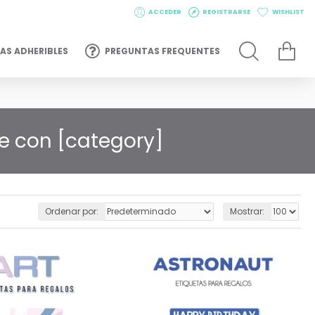
ACCEDER
REGISTRARSE
WISHLIST
AS ADHERIBLES
PREGUNTAS FREQUENTES
le con [category]
Ordenar por:
Mostrar: