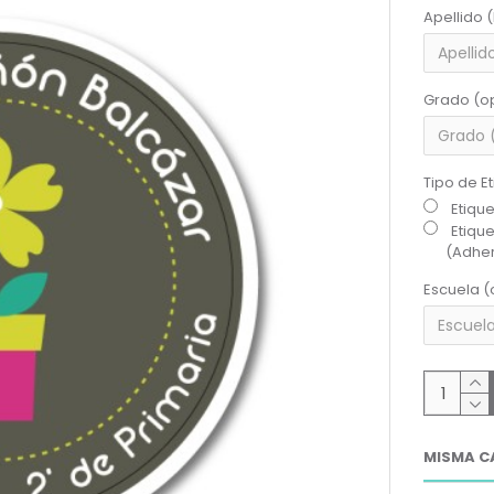
Apellido 
Grado (o
Tipo de E
Etiqu
Etiqu
(Adher
Escuela (
MISMA C