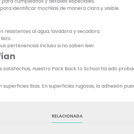
s para cumpleaños y detalles especiales.
ara identificar mochilas de manera clara y visible.
on resistentes al agua, lavadora y secadora.
listo.
 sus pertenencias incluso si no saben leer.
fían
ias satisfechas, nuestro Pack Back to School ha sido pr
uperficies lisas. En superficies rugosas, la adhesión pued
RELACIONADA