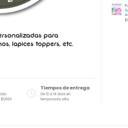
P
S
A
$
Tiempos de entrega
todo
De 12 a 14 dias en
 $1,600
temporada alta