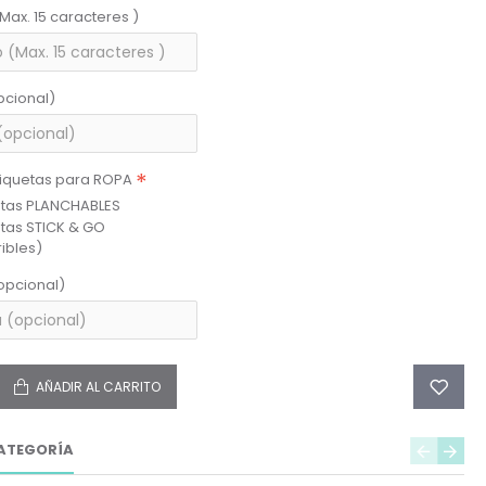
(Max. 15 caracteres )
pcional)
tiquetas para ROPA
etas PLANCHABLES
etas STICK & GO
ibles)
opcional)
AÑADIR AL CARRITO
ATEGORÍA