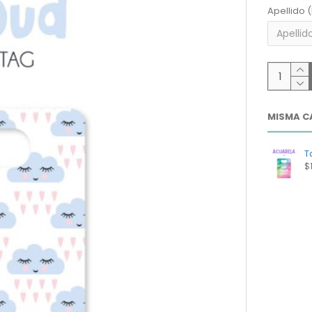
Apellido 
MISMA C
T
$