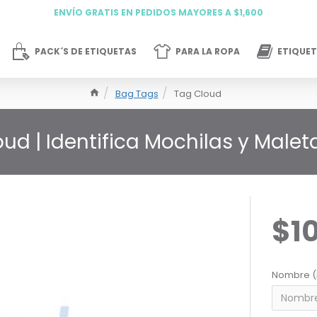
ENVÍO GRATIS EN PEDIDOS MAYORES A $1,600
PACK´S DE ETIQUETAS
PARA LA ROPA
ETIQUET
Bag Tags
Tag Cloud
ud | Identifica Mochilas y Maleta
$1
Nombre (