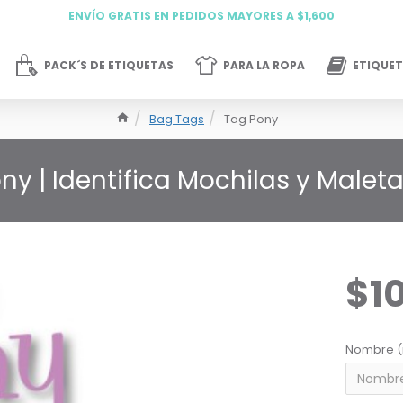
ENVÍO GRATIS EN PEDIDOS MAYORES A $1,600
PACK´S DE ETIQUETAS
PARA LA ROPA
ETIQUET
Bag Tags
Tag Pony
y | Identifica Mochilas y Maleta
$1
Nombre (