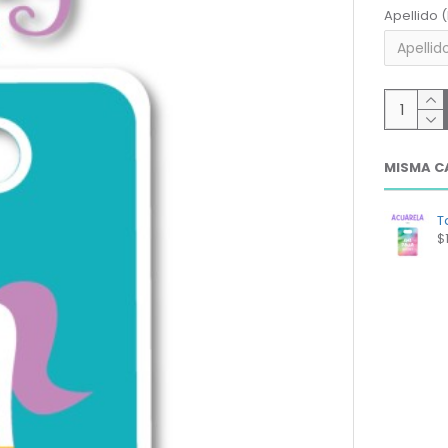
Apellido 
MISMA C
T
$