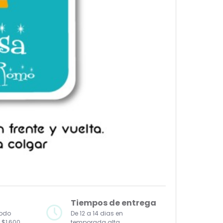
Tiempos de entrega
todo
De 12 a 14 dias en
 $1,600
temporada alta