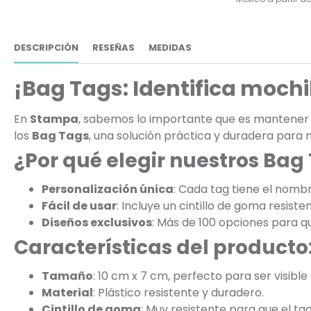
DESCRIPCIÓN
RESEÑAS
MEDIDAS
¡Bag Tags: Identifica mochi
En
Stampa
, sabemos lo importante que es mantener la
los
Bag Tags
, una solución práctica y duradera para
¿Por qué elegir nuestros Bag
Personalización única
: Cada tag tiene el nombre
Fácil de usar
: Incluye un cintillo de goma resist
Diseños exclusivos
: Más de 100 opciones para que
Características del producto
Tamaño
: 10 cm x 7 cm, perfecto para ser visible
Material
: Plástico resistente y duradero.
Cintillo de goma
: Muy resistente para que el tag