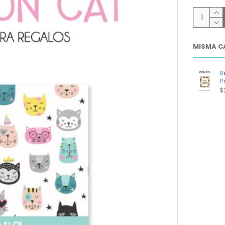
MISMA C
R
Pr
$