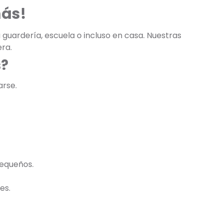
más!
 guardería, escuela o incluso en casa. Nuestras
ra.
s?
arse.
pequeños.
es.