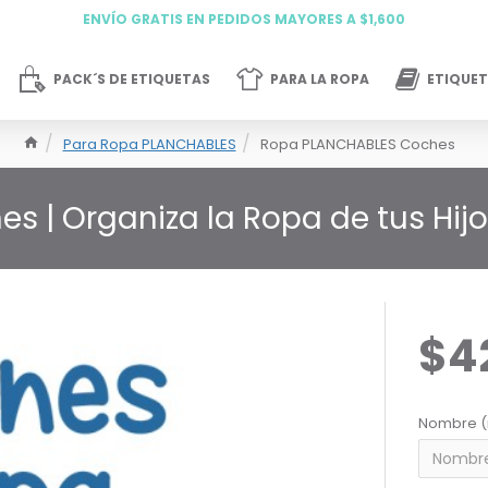
ENVÍO GRATIS EN PEDIDOS MAYORES A $1,600
PACK´S DE ETIQUETAS
PARA LA ROPA
ETIQUET
Para Ropa PLANCHABLES
Ropa PLANCHABLES Coches
s | Organiza la Ropa de tus Hij
$4
Nombre (