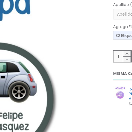
Apellido 
Agrega Et
32 Etiqu
MISMA C
R
P
A
$