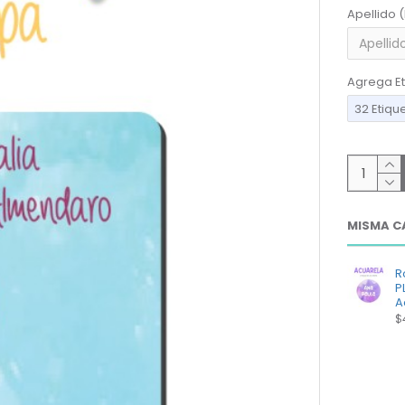
Apellido 
Agrega Et
32 Etiqu
MISMA C
R
P
A
$