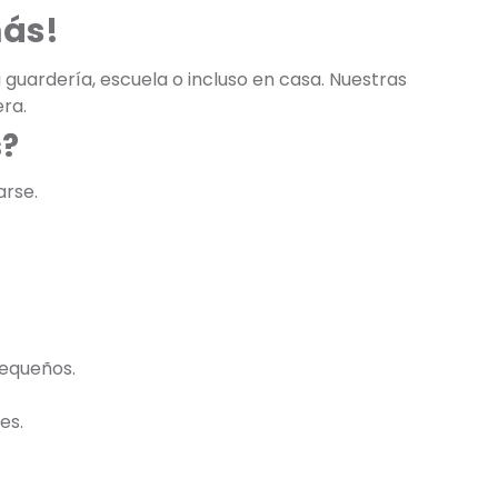
más!
 guardería, escuela o incluso en casa. Nuestras
ra.
s?
arse.
pequeños.
es.