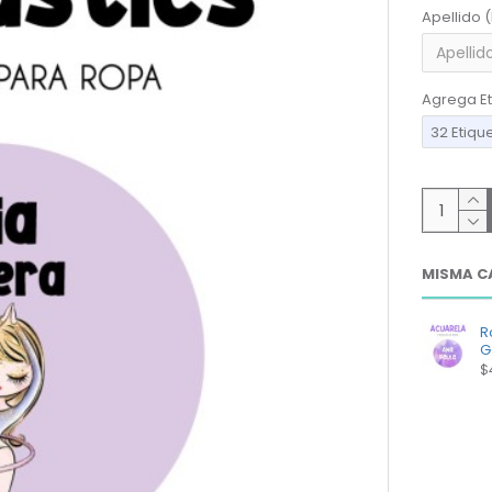
Apellido 
Agrega Et
32 Etiqu
MISMA C
R
G
$