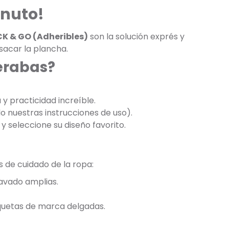
inuto!
CK & GO (Adheribles)
son la solución exprés y
 sacar la plancha.
perabas?
y practicidad increíble.
do nuestras instrucciones de uso).
y seleccione su diseño favorito.
s de cuidado de la ropa:
lavado amplias.
iquetas de marca delgadas.