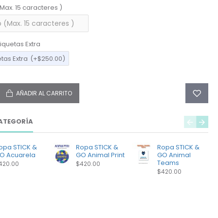
(Max. 15 caracteres )
iquetas Extra
etas Extra
(+$250.00)
AÑADIR AL CARRITO
ATEGORÍA
opa STICK &
Ropa STICK &
Ropa STICK &
O Acuarela
GO Animal Print
GO Animal
Teams
420.00
$420.00
$420.00