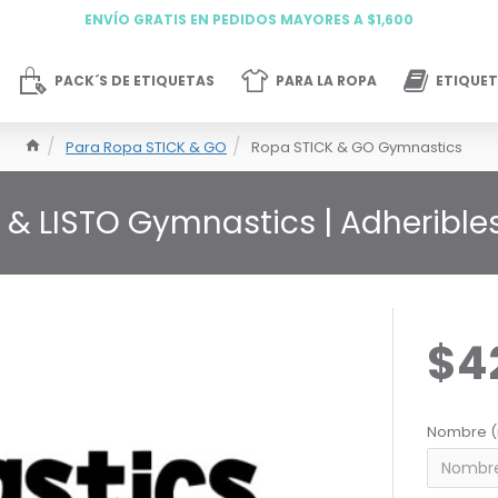
ENVÍO GRATIS EN PEDIDOS MAYORES A $1,600
PACK´S DE ETIQUETAS
PARA LA ROPA
ETIQUET
Para Ropa STICK & GO
Ropa STICK & GO Gymnastics
 & LISTO Gymnastics | Adherible
$4
Nombre (