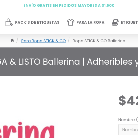
ENVÍO GRATIS EN PEDIDOS MAYORES A $1,600
PACK´S DE ETIQUETAS
PARA LA ROPA
ETIQUET
Para Ropa STICK & GO
Ropa STICK & GO Ballerina
A & LISTO Ballerina | Adheribles
$4
Nombre (