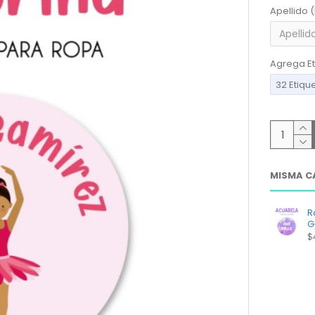
Apellido 
Agrega Et
32 Etiqu
MISMA C
R
G
$