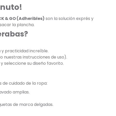
inuto!
CK & GO (Adheribles)
son la solución exprés y
 sacar la plancha.
perabas?
y practicidad increíble.
do nuestras instrucciones de uso).
y seleccione su diseño favorito.
s de cuidado de la ropa:
lavado amplias.
iquetas de marca delgadas.