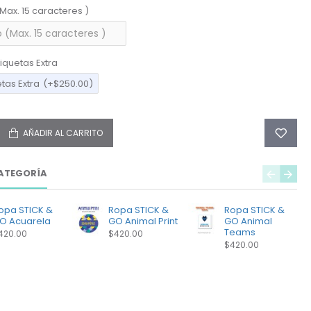
(Max. 15 caracteres )
iquetas Extra
etas Extra
(+$250.00)
AÑADIR AL CARRITO
ATEGORÍA
opa STICK &
Ropa STICK &
Ropa STICK &
O Acuarela
GO Animal Print
GO Animal
Teams
420.00
$420.00
$420.00