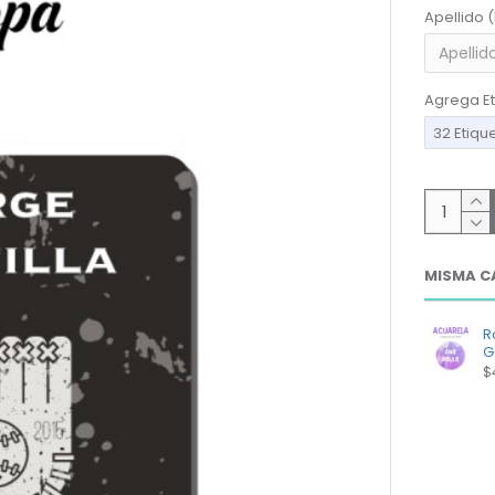
Apellido 
Agrega Et
32 Etiqu
MISMA C
R
G
$