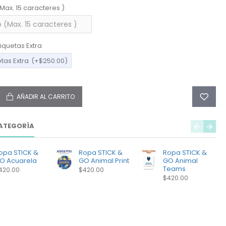
(Max. 15 caracteres )
iquetas Extra
etas Extra
(+$250.00)
AÑADIR AL CARRITO
ATEGORÍA
opa STICK &
Ropa STICK &
Ropa STICK &
O Acuarela
GO Animal Print
GO Animal
Teams
420.00
$420.00
$420.00