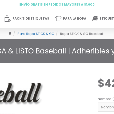
ENVÍO GRATIS EN PEDIDOS MAYORES A $1,600
PACK´S DE ETIQUETAS
PARA LA ROPA
ETIQUET
Para Ropa STICK & GO
Ropa STICK & GO Baseball
A & LISTO Baseball | Adheribles
$4
Nombre (