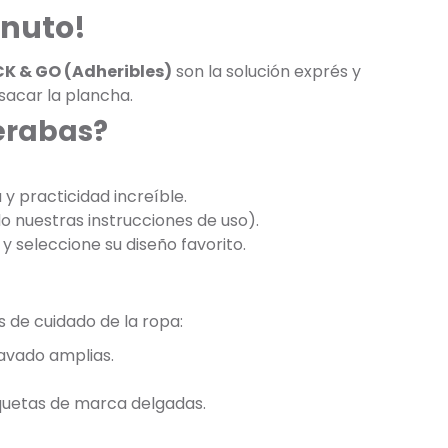
inuto!
CK & GO (Adheribles)
son la solución exprés y
 sacar la plancha.
perabas?
y practicidad increíble.
do nuestras instrucciones de uso).
y seleccione su diseño favorito.
s de cuidado de la ropa:
lavado amplias.
iquetas de marca delgadas.