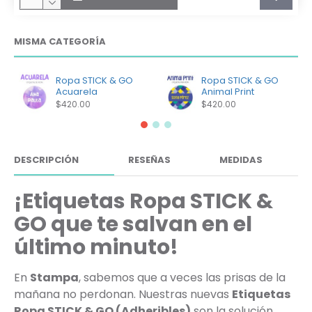
MISMA CATEGORÍA
Ropa STICK & GO
Ropa STICK & GO
Acuarela
Animal Print
$420.00
$420.00
DESCRIPCIÓN
RESEÑAS
MEDIDAS
¡Etiquetas Ropa STICK &
GO que te salvan en el
último minuto!
En
Stampa
, sabemos que a veces las prisas de la
mañana no perdonan. Nuestras nuevas
Etiquetas
Ropa STICK & GO (Adheribles)
son la solución