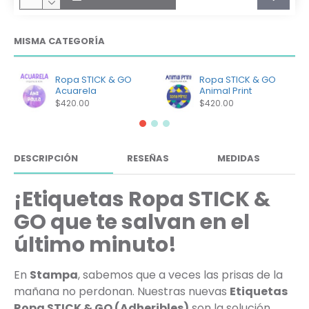
MISMA CATEGORÍA
Ropa STICK & GO
Ropa STICK & GO
Acuarela
Animal Print
$420.00
$420.00
DESCRIPCIÓN
RESEÑAS
MEDIDAS
¡Etiquetas Ropa STICK &
GO que te salvan en el
último minuto!
En
Stampa
, sabemos que a veces las prisas de la
mañana no perdonan. Nuestras nuevas
Etiquetas
Ropa STICK & GO (Adheribles)
son la solución