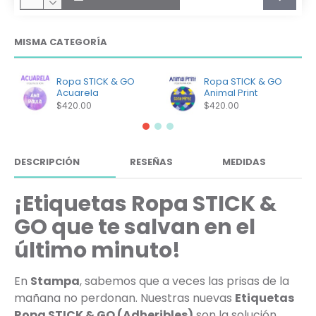
MISMA CATEGORÍA
Ropa STICK & GO
Ropa STICK & GO
Acuarela
Animal Print
$420.00
$420.00
DESCRIPCIÓN
RESEÑAS
MEDIDAS
¡Etiquetas Ropa STICK &
GO que te salvan en el
último minuto!
En
Stampa
, sabemos que a veces las prisas de la
mañana no perdonan. Nuestras nuevas
Etiquetas
Ropa STICK & GO (Adheribles)
son la solución