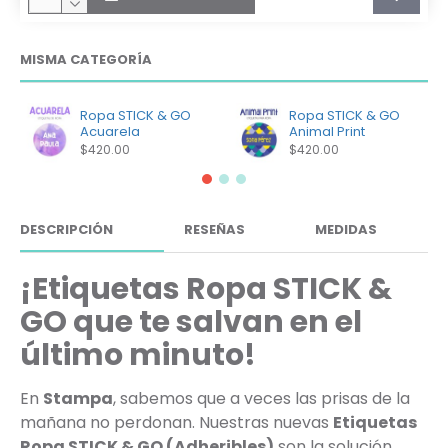
MISMA CATEGORÍA
Ropa STICK & GO
Ropa STICK & GO
Acuarela
Animal Print
$420.00
$420.00
DESCRIPCIÓN
RESEÑAS
MEDIDAS
¡Etiquetas Ropa STICK &
GO que te salvan en el
último minuto!
En
Stampa
, sabemos que a veces las prisas de la
mañana no perdonan. Nuestras nuevas
Etiquetas
Ropa STICK & GO (Adheribles)
son la solución