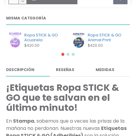
MISMA CATEGORÍA
Ropa STICK & GO
Ropa STICK & GO
Acuarela
Animal Print
$420.00
$420.00
DESCRIPCIÓN
RESEÑAS
MEDIDAS
¡Etiquetas Ropa STICK &
GO que te salvan en el
último minuto!
En
Stampa
, sabemos que a veces las prisas de la
mañana no perdonan. Nuestras nuevas
Etiquetas
Ropa STICK & GO (Adheribles)
son la solución