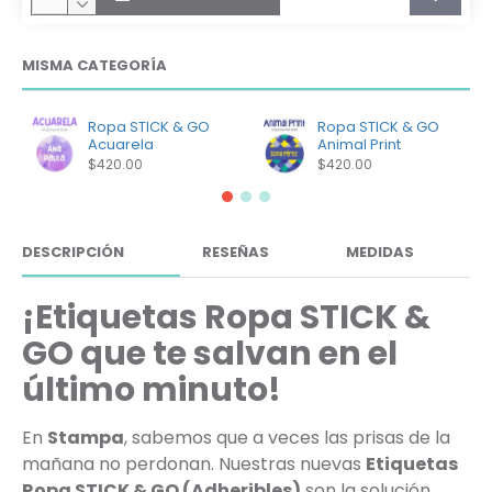
MISMA CATEGORÍA
Ropa STICK & GO
Ropa STICK & GO
Acuarela
Animal Print
$420.00
$420.00
DESCRIPCIÓN
RESEÑAS
MEDIDAS
¡Etiquetas Ropa STICK &
GO que te salvan en el
último minuto!
En
Stampa
, sabemos que a veces las prisas de la
mañana no perdonan. Nuestras nuevas
Etiquetas
Ropa STICK & GO (Adheribles)
son la solución