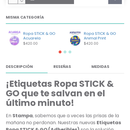
MISMA CATEGORÍA
Ropa STICK & GO
Ropa STICK & GO
Acuarela
Animal Print
$420.00
$420.00
DESCRIPCIÓN
RESEÑAS
MEDIDAS
¡Etiquetas Ropa STICK &
GO que te salvan en el
último minuto!
En
Stampa
, sabemos que a veces las prisas de la
mañana no perdonan. Nuestras nuevas
Etiquetas
Ropa STICK & GO (Adheribles)
son la solución