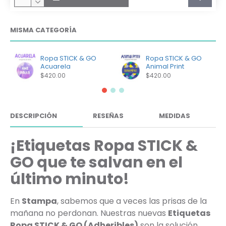
MISMA CATEGORÍA
Ropa STICK & GO
Ropa STICK & GO
Acuarela
Animal Print
$420.00
$420.00
DESCRIPCIÓN
RESEÑAS
MEDIDAS
¡Etiquetas Ropa STICK &
GO que te salvan en el
último minuto!
En
Stampa
, sabemos que a veces las prisas de la
mañana no perdonan. Nuestras nuevas
Etiquetas
Ropa STICK & GO (Adheribles)
son la solución