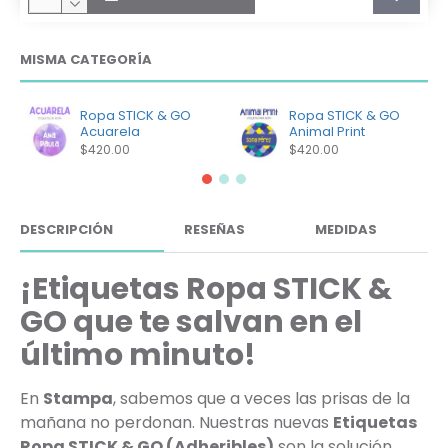
MISMA CATEGORÍA
Ropa STICK & GO
Ropa STICK & GO
Acuarela
Animal Print
$420.00
$420.00
DESCRIPCIÓN
RESEÑAS
MEDIDAS
¡Etiquetas Ropa STICK &
GO que te salvan en el
último minuto!
En
Stampa
, sabemos que a veces las prisas de la
mañana no perdonan. Nuestras nuevas
Etiquetas
Ropa STICK & GO (Adheribles)
son la solución