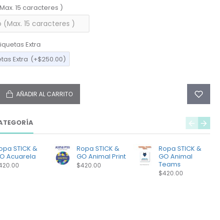
(Max. 15 caracteres )
iquetas Extra
etas Extra
(+$250.00)
AÑADIR AL CARRITO
ATEGORÍA
opa STICK &
Ropa STICK &
Ropa STICK &
O Acuarela
GO Animal Print
GO Animal
Teams
420.00
$420.00
$420.00