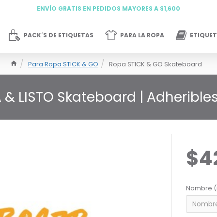
ENVÍO GRATIS EN PEDIDOS MAYORES A $1,600
PACK´S DE ETIQUETAS
PARA LA ROPA
ETIQUET
Para Ropa STICK & GO
Ropa STICK & GO Skateboard
 & LISTO Skateboard | Adherible
$4
Nombre (