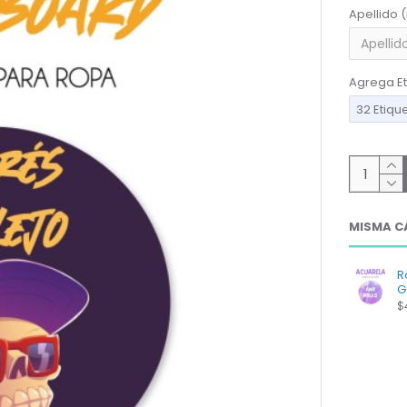
Apellido 
Agrega Et
32 Etiqu
MISMA C
R
G
$