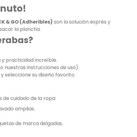
inuto!
CK & GO (Adheribles)
son la solución exprés y
 sacar la plancha.
perabas?
y practicidad increíble.
do nuestras instrucciones de uso).
y seleccione su diseño favorito.
s de cuidado de la ropa:
lavado amplias.
iquetas de marca delgadas.