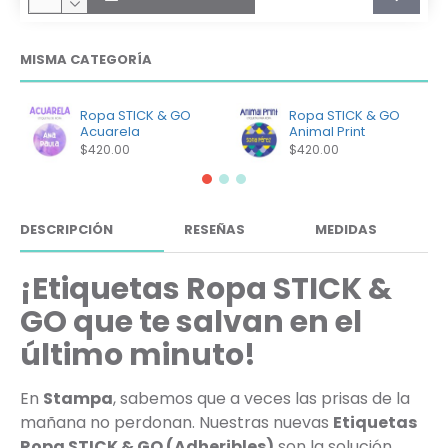
MISMA CATEGORÍA
Ropa STICK & GO
Ropa STICK & GO
Acuarela
Animal Print
$420.00
$420.00
DESCRIPCIÓN
RESEÑAS
MEDIDAS
¡Etiquetas Ropa STICK &
GO que te salvan en el
último minuto!
En
Stampa
, sabemos que a veces las prisas de la
mañana no perdonan. Nuestras nuevas
Etiquetas
Ropa STICK & GO (Adheribles)
son la solución