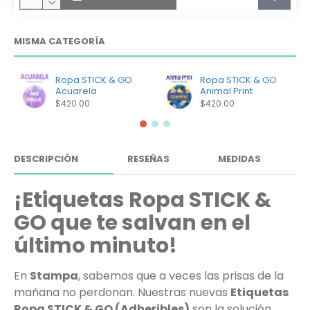
MISMA CATEGORÍA
Ropa STICK & GO
Ropa STICK & GO
Acuarela
Animal Print
$420.00
$420.00
DESCRIPCIÓN
RESEÑAS
MEDIDAS
¡Etiquetas Ropa STICK &
GO que te salvan en el
último minuto!
En
Stampa
, sabemos que a veces las prisas de la
mañana no perdonan. Nuestras nuevas
Etiquetas
Ropa STICK & GO (Adheribles)
son la solución