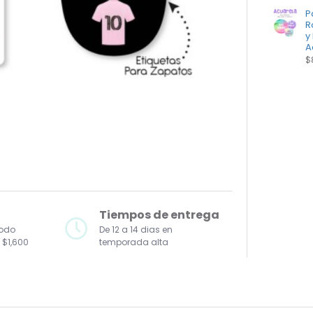
P
R
y
A
$
Tiempos de entrega
todo
De 12 a 14 dias en
 $1,600
temporada alta