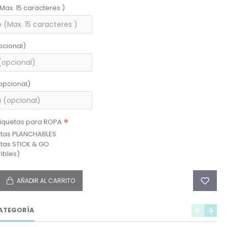
(Max. 15 caracteres )
pcional)
opcional)
tiquetas para ROPA
etas PLANCHABLES
etas STICK & GO
ibles)
AÑADIR AL CARRITO
ATEGORÍA