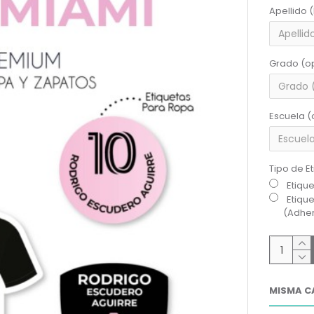
Apellido 
Grado (o
Escuela (
Tipo de E
Etiqu
Etiqu
(Adher
MISMA C