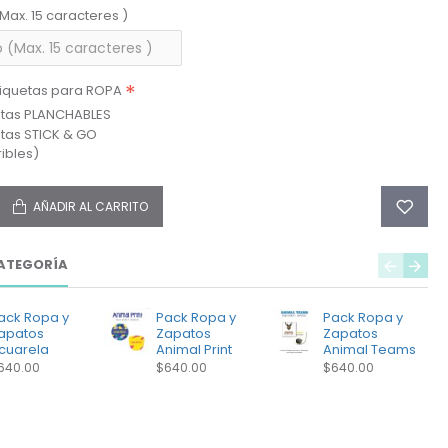
(Max. 15 caracteres )
tiquetas para ROPA
etas PLANCHABLES
etas STICK & GO
ibles)
AÑADIR AL CARRITO
ATEGORÍA
ack Ropa y
Pack Ropa y
Pack Ropa y
apatos
Zapatos
Zapatos
cuarela
Animal Print
Animal Teams
640.00
$640.00
$640.00