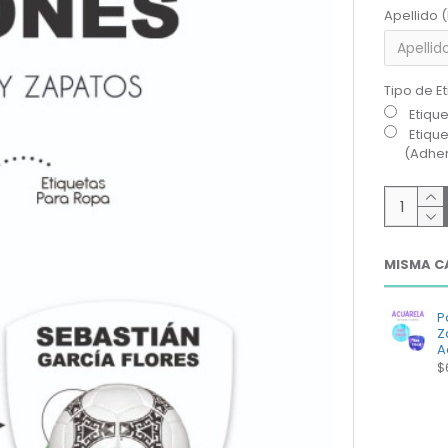
Apellido 
Tipo de E
Etiqu
Etiqu
(Adher
MISMA C
P
Z
A
$