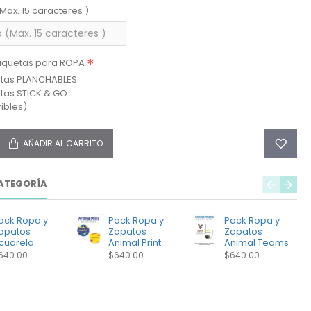
(Max. 15 caracteres )
tiquetas para ROPA
etas PLANCHABLES
etas STICK & GO
ibles)
AÑADIR AL CARRITO
ATEGORÍA
ack Ropa y
Pack Ropa y
Pack Ropa y
apatos
Zapatos
Zapatos
cuarela
Animal Print
Animal Teams
640.00
$640.00
$640.00