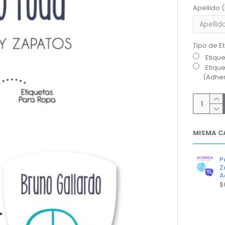
Apellido 
Tipo de E
Etiqu
Etiqu
(Adher
MISMA C
P
Z
A
$