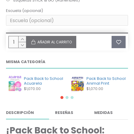
Etiquetas STICK & GO (Adheribles)
Escuela (opcional)
AÑADIR AL CARRITO
MISMA CATEGORÍA
Pack Back to School
Pack Back to School
Acuarela
Animal Print
$1,070.00
$1,070.00
DESCRIPCIÓN
RESEÑAS
MEDIDAS
¡Pack Back to School: