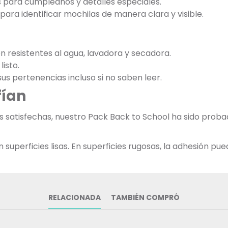
s para cumpleaños y detalles especiales.
ara identificar mochilas de manera clara y visible.
on resistentes al agua, lavadora y secadora.
listo.
 sus pertenencias incluso si no saben leer.
fían
ias satisfechas, nuestro Pack Back to School ha sido pr
uperficies lisas. En superficies rugosas, la adhesión pued
RELACIONADA
TAMBIÉN COMPRÓ