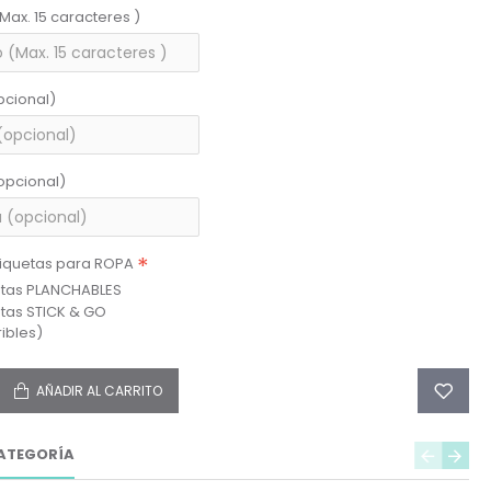
(Max. 15 caracteres )
pcional)
opcional)
tiquetas para ROPA
etas PLANCHABLES
etas STICK & GO
ibles)
AÑADIR AL CARRITO
ATEGORÍA