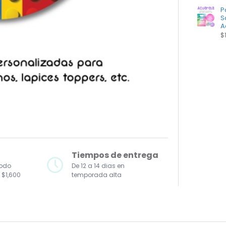
P
S
A
$
Tiempos de entrega
todo
De 12 a 14 dias en
 $1,600
temporada alta