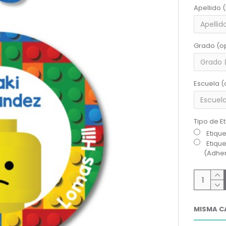
Apellido 
Grado (o
Escuela (
Tipo de E
Etiqu
Etiqu
(Adher
MISMA C