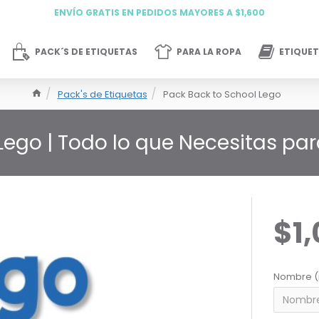
ENVÍO GRATIS EN PEDIDOS MAYORES A $1,600
PACK´S DE ETIQUETAS
PARA LA ROPA
ETIQUET
Pack's de Etiquetas
Pack Back to School Lego
Lego | Todo lo que Necesitas par
$1
Nombre (