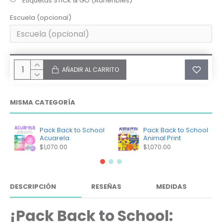
Etiquetas STICK & GO (Adheribles)
Escuela (opcional)
AÑADIR AL CARRITO
MISMA CATEGORÍA
Pack Back to School
Pack Back to School
Acuarela
Animal Print
$1,070.00
$1,070.00
DESCRIPCIÓN
RESEÑAS
MEDIDAS
¡Pack Back to School: