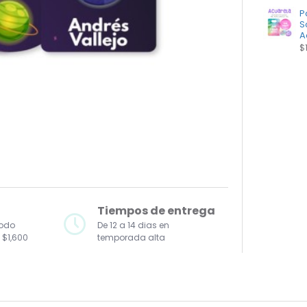
P
S
A
$
Tiempos de entrega
todo
De 12 a 14 dias en
 $1,600
temporada alta