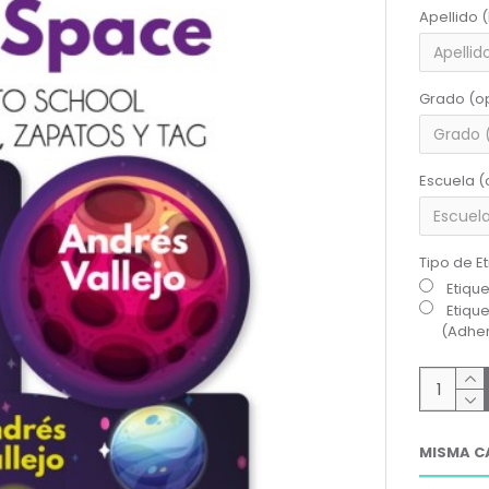
Apellido 
Grado (o
Escuela (
Tipo de E
Etiqu
Etiqu
(Adher
MISMA C