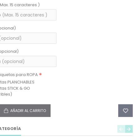
(Max. 15 caracteres )
pcional)
opcional)
tiquetas para ROPA
etas PLANCHABLES
etas STICK & GO
ibles)
AÑADIR AL CARRITO
ATEGORÍA