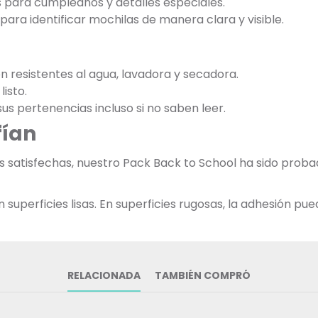
s para cumpleaños y detalles especiales.
ara identificar mochilas de manera clara y visible.
on resistentes al agua, lavadora y secadora.
listo.
 sus pertenencias incluso si no saben leer.
fían
ias satisfechas, nuestro Pack Back to School ha sido pr
uperficies lisas. En superficies rugosas, la adhesión pued
RELACIONADA
TAMBIÉN COMPRÓ