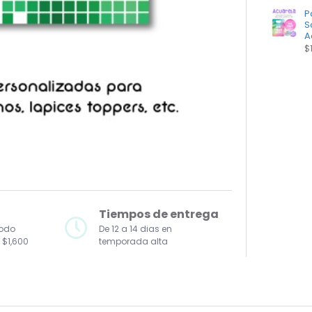
P
S
A
$
Tiempos de entrega
todo
De 12 a 14 dias en
 $1,600
temporada alta