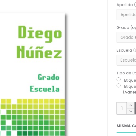
Apellido 
Grado (o
Escuela (
Tipo de E
Etiqu
Etiqu
(Adher
MISMA C