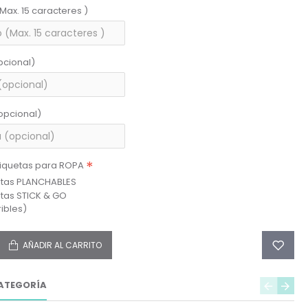
(Max. 15 caracteres )
pcional)
opcional)
tiquetas para ROPA
etas PLANCHABLES
etas STICK & GO
ibles)
AÑADIR AL CARRITO
ATEGORÍA