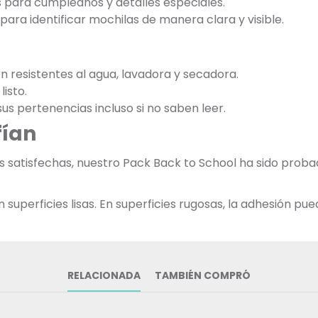
s para cumpleaños y detalles especiales.
ara identificar mochilas de manera clara y visible.
on resistentes al agua, lavadora y secadora.
listo.
 sus pertenencias incluso si no saben leer.
fían
ias satisfechas, nuestro Pack Back to School ha sido pr
uperficies lisas. En superficies rugosas, la adhesión pued
RELACIONADA
TAMBIÉN COMPRÓ