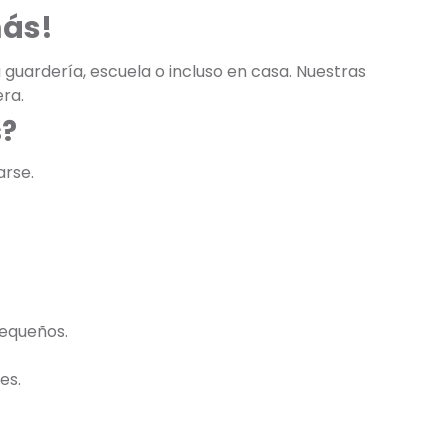
más!
 guardería, escuela o incluso en casa. Nuestras
ra.
s?
arse.
pequeños.
es.