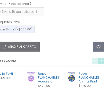
(Max. 15 caracteres )
iquetas Extra
etas Extra
(+$250.00)
AÑADIR AL CARRITO
ATEGORÍA
llo Textil
Ropa
Ropa
PLANCHABLES
PLANCHABLES
589.00
Acuarela
Animal Print
$420.00
$420.00