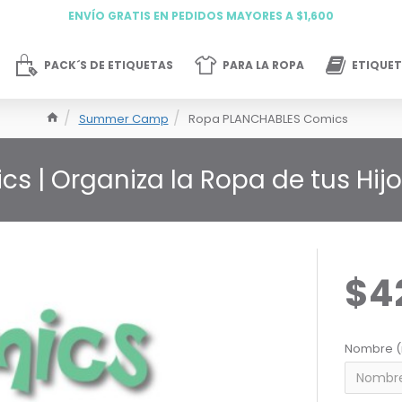
ENVÍO GRATIS EN PEDIDOS MAYORES A $1,600
PACK´S DE ETIQUETAS
PARA LA ROPA
ETIQUET
Summer Camp
Ropa PLANCHABLES Comics
s | Organiza la Ropa de tus Hij
$4
Nombre (