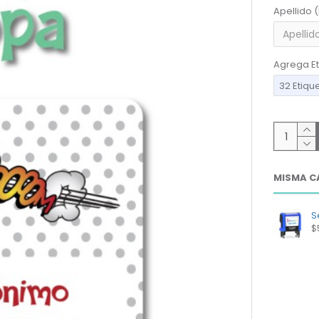
Apellido 
Agrega Et
32 Etiqu
MISMA C
Se
$