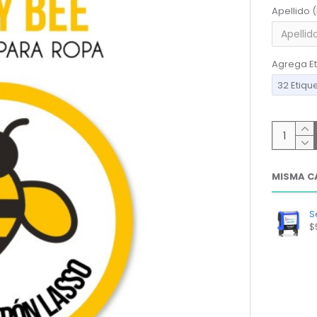
Apellido 
Agrega Et
32 Etiqu
MISMA C
Se
$