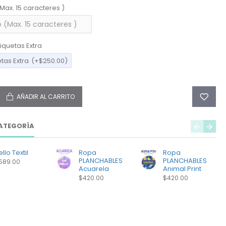
(Max. 15 caracteres )
iquetas Extra
etas Extra
(+$250.00)
AÑADIR AL CARRITO
ATEGORÍA
llo Textil
Ropa
Ropa
PLANCHABLES
PLANCHABLES
589.00
Acuarela
Animal Print
$420.00
$420.00