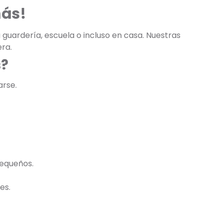
más!
 guardería, escuela o incluso en casa. Nuestras
ra.
s?
arse.
pequeños.
es.