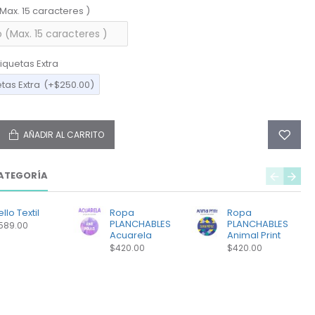
(Max. 15 caracteres )
iquetas Extra
etas Extra
(+$250.00)
AÑADIR AL CARRITO
ATEGORÍA
llo Textil
Ropa
Ropa
PLANCHABLES
PLANCHABLES
589.00
Acuarela
Animal Print
$420.00
$420.00