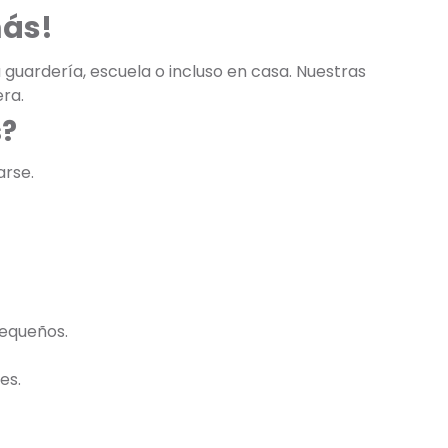
más!
 guardería, escuela o incluso en casa. Nuestras
ra.
s?
arse.
pequeños.
es.