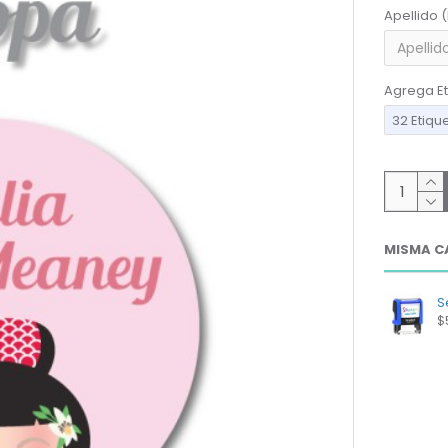
Apellido 
Agrega Et
32 Etiqu
MISMA C
Se
$