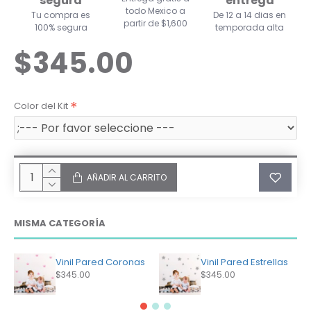
segura
entrega
todo Mexico a
Tu compra es
De 12 a 14 dias en
partir de $1,600
100% segura
temporada alta
$345.00
Color del Kit
AÑADIR AL CARRITO
MISMA CATEGORÍA
Vinil Pared Coronas
Vinil Pared Estrellas
$345.00
$345.00